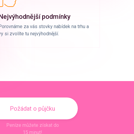
Nejvýhodnější podmínky
Porovnáme za vás stovky nabídek na trhu a
vy si zvolíte tu nejvýhodnější.
Požádat o půjčku
Peníze můžete získat do
15 minut!