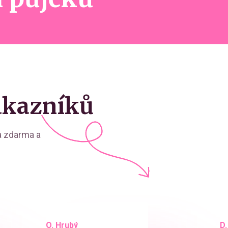
ákazníků
la zdarma a
O. Hrubý
D. Starý
D.
L.