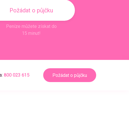
Požádat o půjčku
Peníze můžete získat do
15 minut!
a:
800 023 615
Požádat o půjčku