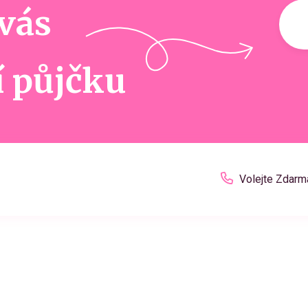
 vás
í půjčku
Volejte Zdarm