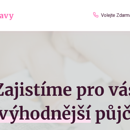
tavy
Volejte Zdarm
Zajistíme pro vá
výhodnější
půjč