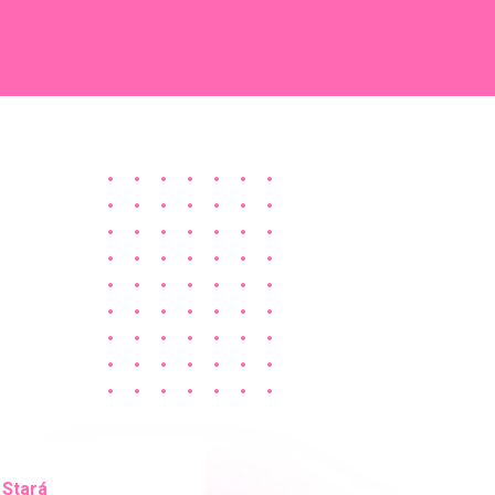
 Stará
 Milá