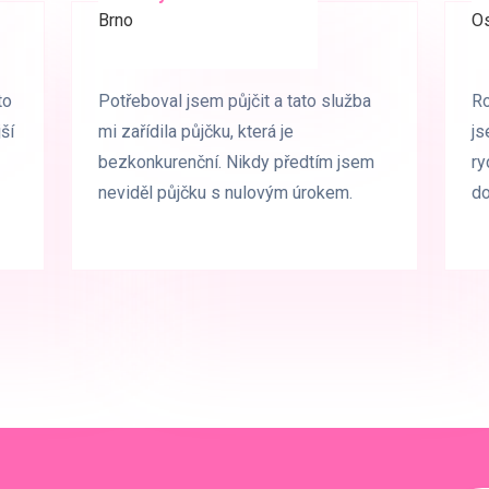
Brno
Praha
Os
Os
to
to
Potřeboval jsem půjčit a tato služba
Potřeboval jsem půjčit a tato služba
Ro
Ro
ší
ší
mi zařídila půjčku, která je
mi zařídila půjčku, která je
js
js
bezkonkurenční. Nikdy předtím jsem
bezkonkurenční. Nikdy předtím jsem
ry
ry
neviděl půjčku s nulovým úrokem.
neviděl půjčku s nulovým úrokem.
d
d