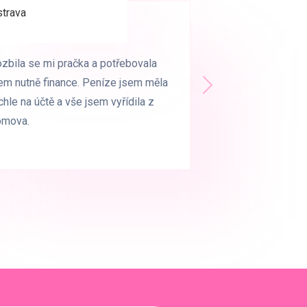
trava
trava
zbila se mi pračka a potřebovala
zbila se mi pračka a potřebovala
em nutně finance. Peníze jsem měla
em nutně finance. Peníze jsem měla
Další
chle na účtě a vše jsem vyřídila z
chle na účtě a vše jsem vyřídila z
omova.
omova.