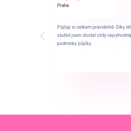
Praha
Brno
Půjčuji si celkem pravidelně. Díky té
Půjčuji si celkem pravidelně. Díky té
službě jsem dostal vždy nejvýhodněj
službě jsem dostal vždy nejvýhodněj
Předchozí
podmínky půjčky.
podmínky půjčky.