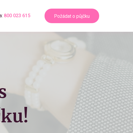
a:
800 023 615
Požádat o půjčku
s
ku!