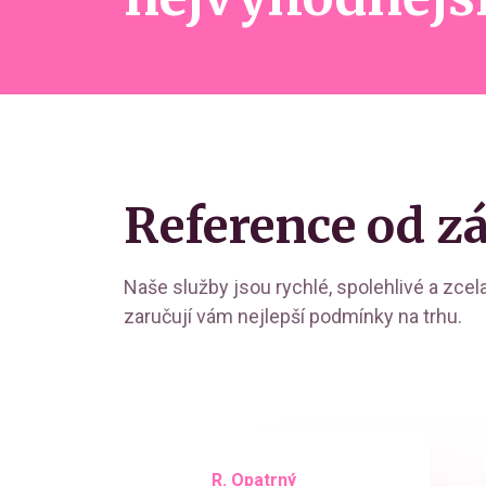
Reference od z
Naše služby jsou rychlé, spolehlivé a zce
zaručují vám nejlepší podmínky na trhu.
R. Opatrný
K. Novák