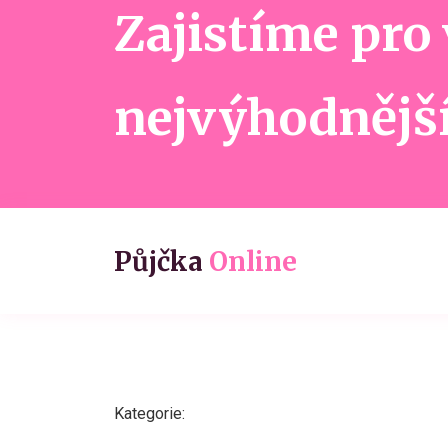
Zajistíme pro
nejvýhodnějš
Půjčka
Online
Kategorie: