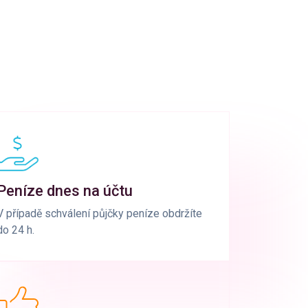
Peníze dnes na účtu
V případě schválení půjčky peníze obdržíte
do 24 h.